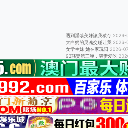
遇到淫蕩美妹讓我積存
2026-
大白奶的灵魂交碰让我
2026-
女学生妹 她在家玩阳
2026-07
93骚妻第三弹，骚妻爱吃
202