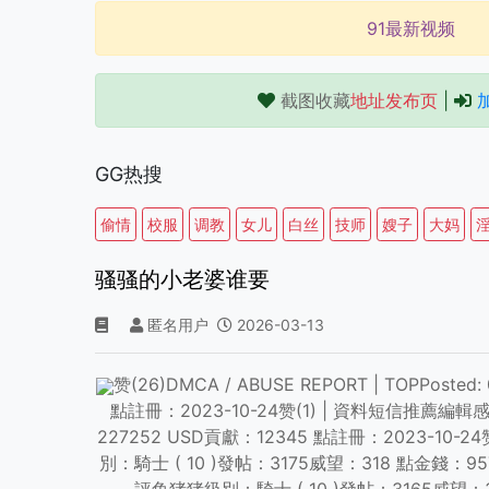
91最新视频
截图收藏
地址发布页
|
GG热搜
偷情
校服
调教
女儿
白丝
技师
嫂子
大妈
骚骚的小老婆谁要
匿名用户
2026-03-13
赞(26)DMCA / ABUSE REPORT | TOPP
點註冊：2023-10-24赞(1) | 資料短信推薦編輯感谢分
227252 USD貢獻：12345 點註冊：2023-10-24赞(1
別：騎士 ( 10 )發帖：3175威望：318 點金錢：957